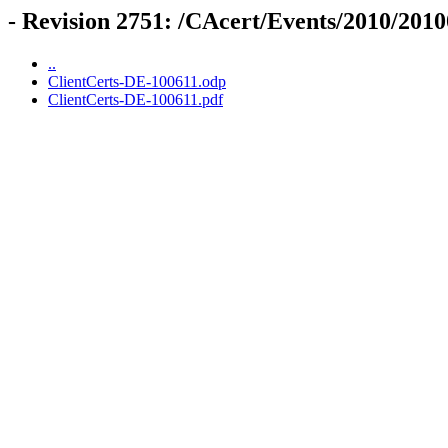
- Revision 2751: /CAcert/Events/2010/201
..
ClientCerts-DE-100611.odp
ClientCerts-DE-100611.pdf